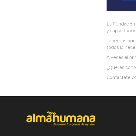
La Fundación 
y capacitació
Tenemos que s
todos lo nece
A veces el p
¿Querés cono
Contactate 