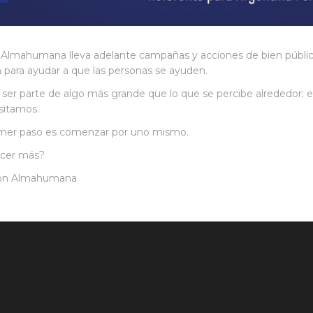
Almahumana lleva adelante campañas y acciones de bien públic
n para ayudar a que las personas se ayuden.
er parte de algo más grande que lo que se percibe alrededor; e
sitamos.
rimer paso es comenzar por uno mismo.
cer más?
con Almahumana