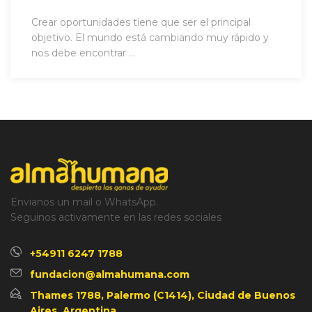
Crear oportunidades tiene que ser el principal
objetivo. El mundo está cambiando muy rápido y
nos debe encontrar ...
Envianos un mail o WhatsApp.
Seguinos activamente en las redes sociales
+54911 6247 1788
fundacion@almahumana.com
Thames 1788, Palermo (C1414), Ciudad de Buenos
Aires, Argentina.