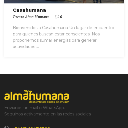
Casahumana
Prensa Alma Humana
0
Bienvenidos a Casahumana Un lugar de encuentro
para quienes buscan estar conscientes. Nos
proponemos sumar energías para generar
actividades ...
Envianos un mail o WhatsApp.
Seguinos activamente en las redes sociales