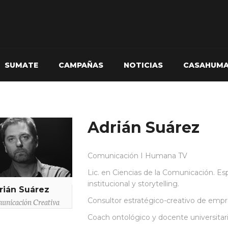
SUMATE
CAMPAÑAS
NOTICIAS
CASAHUM
Adrián Suárez
Comunicación I Humana TV
Lic. en Ciencias de la Comunicación. Esp
institucional y storytelling.
rián Suárez
unicación Creativa
Consultor estratégico-creativo de empr
Coach ontológico y docente universitari