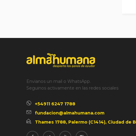
Envianos un mail o WhatsApp.
Seguinos activamente en las redes sociales
+54911 6247 1788
fundacion@almahumana.com
Thames 1788, Palermo (C1414), Ciudad de B