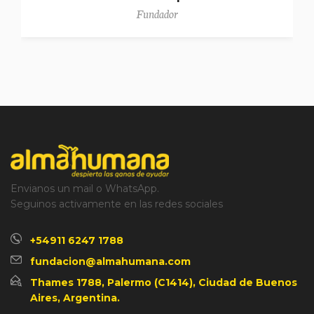
Fundador
Envianos un mail o WhatsApp.
Seguinos activamente en las redes sociales
+54911 6247 1788
fundacion@almahumana.com
Thames 1788, Palermo (C1414), Ciudad de Buenos
Aires, Argentina.