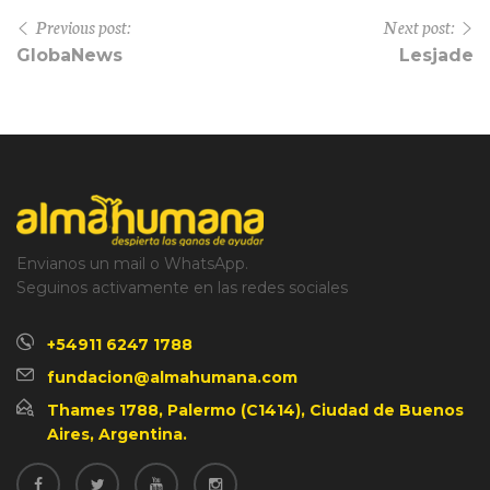
Previous post:
Next post:
GlobaNews
Lesjade
Envianos un mail o WhatsApp.
Seguinos activamente en las redes sociales
+54911 6247 1788
fundacion@almahumana.com
Thames 1788, Palermo (C1414), Ciudad de Buenos
Aires, Argentina.