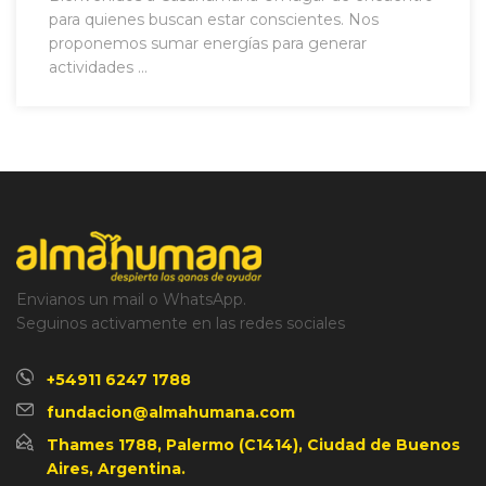
para quienes buscan estar conscientes. Nos
proponemos sumar energías para generar
actividades ...
Envianos un mail o WhatsApp.
Seguinos activamente en las redes sociales
+54911 6247 1788
fundacion@almahumana.com
Thames 1788, Palermo (C1414), Ciudad de Buenos
Aires, Argentina.