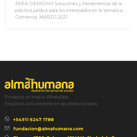
ÁREA: DERECHO Soluciones y herramientas de la
práctica jurídica para los interesados en la temática.
Comienza: MARZO 2021
Envianos un mail o WhatsApp.
Seguinos activamente en las redes sociales
+54911 6247 1788
fundacion@almahumana.com