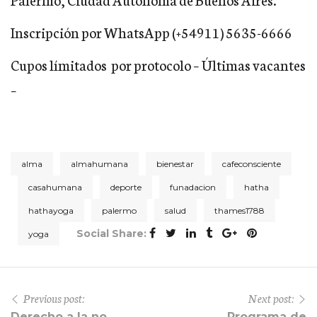
Inscripción por WhatsApp (+54911) 5635-6666
Cupos límitados por protocolo – Últimas vacantes
–
alma
almahumana
bienestar
cafeconsciente
casahumana
deporte
funadacion
hatha
hathayoga
palermo
salud
thames1788
Social Share:
yoga
Previous post:
Next post:
Derecho a la no
Programa de