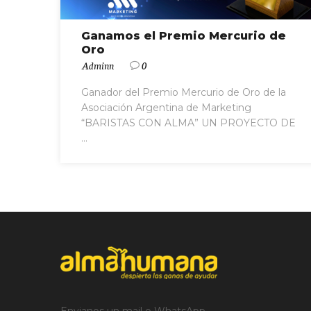
Ganamos el Premio Mercurio de
Oro
Adminn
0
Ganador del Premio Mercurio de Oro de la
Asociación Argentina de Marketing
“BARISTAS CON ALMA” UN PROYECTO DE
...