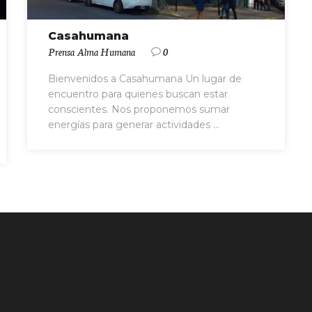
Casahumana
Prensa Alma Humana
0
Bienvenidos a Casahumana Un lugar de
encuentro para quienes buscan estar
conscientes. Nos proponemos sumar
energías para generar actividades ...